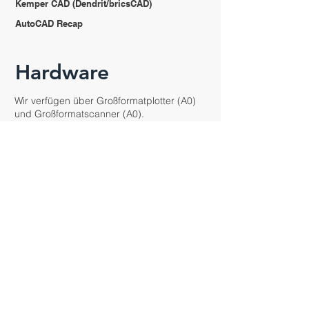
Kemper CAD (Dendrit/bricsCAD)
AutoCAD Recap
Hardware
Wir verfügen über Großformatplotter (A0)
und Großformatscanner (A0).
Zur Bestandsaufnahme und Analyse von
technischen Anlagen arbeiten wir mit
diesen Messgeräten
Laser-Entfernungsmesser (Hilti, Leica)
3D-Scanner für Gebäudescans (Leica,
Mietgerät)
Ultraschalldurchflussmessgerät (Flexim)
Temperatur und Feuchte-Logger (Testo)
div. Klimamessgeräte (Testo)
Schallmessgerät